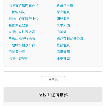
巴陵古道生態園區（…
新溪口吊橋
三民蝙蝠洞
爺亨溫泉
拉拉山旅遊服務中心
四稜溫泉
基國派老教堂
榮華大壩
東眼山森林遊樂區
巴陵橋
角板山樟腦收納所
羅浮泰雅溫泉公園
三龜戲水觀景平台
羅浮溫泉
巴陵攔沙壩
翠墨莊園
巴陵一號隧道
爺亨梯田
回列表
拉拉山住宿推薦