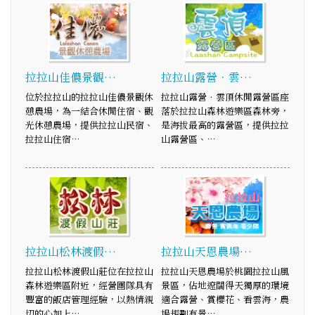
拉拉山佳儂景觀…
拉拉山露營．雲…
位於拉拉山的拉拉山佳儂景觀休
拉拉山露營．雲頂休閒露營區座
憩農場，為一結合休閒住宿、觀
落於拉拉山森林遊樂區森林旁，
光休憩農場，提供拉拉山民宿、
是海拔最高的露營區，提供拉拉
拉拉山住宿…
山露營區、…
拉拉山松林渡假…
拉拉山天恩農場…
拉拉山松林渡假山莊位在拉拉山
拉拉山天恩農場於桃園拉拉山風
森林遊樂區附近，經營團隊具有
景區，佔地遼闊得天獨厚的環境
豐富的飯店管理經驗，以熱情親
適合露營、賞櫻花、看雲海，農
切的心加上…
場規劃有景…