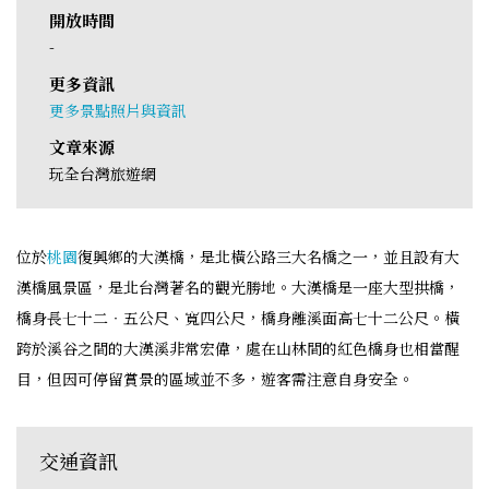
開放時間
-
更多資訊
更多景點照片與資訊
文章來源
玩全台灣旅遊網
位於
桃園
復興鄉的大漢橋，是北橫公路三大名橋之一，並且設有大
漢橋風景區，是北台灣著名的觀光勝地。大漢橋是一座大型拱橋，
橋身長七十二‧五公尺、寬四公尺，橋身離溪面高七十二公尺。橫
跨於溪谷之間的大漢溪非常宏偉，處在山林間的紅色橋身也相當醒
目，但因可停留賞景的區域並不多，遊客需注意自身安全。
交通資訊