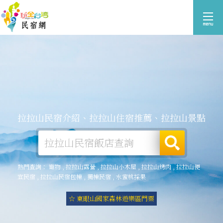
拉拉山民宿介紹、拉拉山住宿推薦、拉拉山景點
熱門查詢：
寵物
,
拉拉山露營
,
拉拉山小木屋
,
拉拉山烤肉
,
拉拉山便
宜民宿
,
拉拉山民宿包棟
,
獨棟民宿
,
水蜜桃採果
☆ 東眼山國家森林遊樂區門票