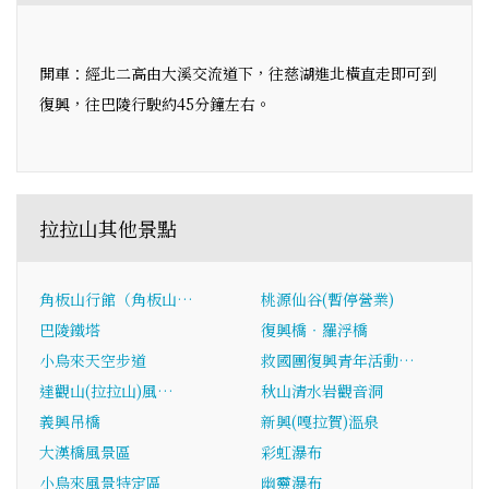
開車：經北二高由大溪交流道下，往慈湖進北橫直走即可到
復興，往巴陵行駛約45分鐘左右。
拉拉山其他景點
角板山行館（角板山…
桃源仙谷(暫停營業)
巴陵鐵塔
復興橋‧羅浮橋
小烏來天空步道
救國團復興青年活動…
達觀山(拉拉山)風…
秋山清水岩觀音洞
義興吊橋
新興(嘎拉賀)溫泉
大漢橋風景區
彩虹瀑布
小烏來風景特定區
幽靈瀑布