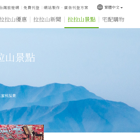
language
繁體中文
台灣旅遊網
免費刊登
網站製作‧廣告刊登方案
拉拉山優惠
拉拉山新聞
拉拉山景點
宅配購物
拉山景點
水蜜桃採果