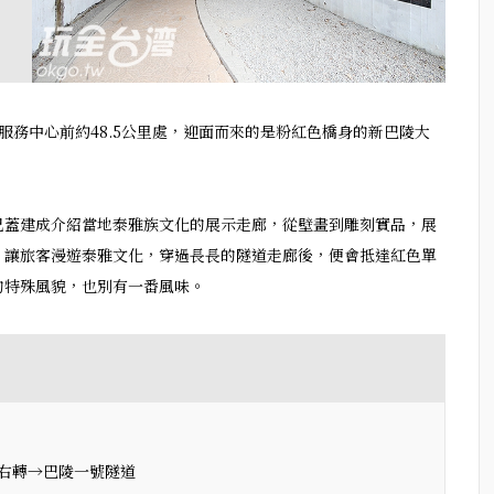
服務中心前約48.5公里處，迎面而來的是粉紅色橋身的新巴陵大
已蓋建成介紹當地泰雅族文化的展示走廊，從壁畫到雕刻實品，展
，讓旅客漫遊泰雅文化，穿過長長的隧道走廊後，便會抵達紅色單
的特殊風貌，也別有一番風味。
處右轉→巴陵一號隧道