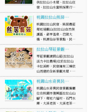
供拉拉山小木屋、拉拉山住
宿、拉拉山水蜜桃採果行…
桃園拉拉山熊居…
桃園拉拉山民宿‧熊居農莊
鄰近達觀山(拉拉山)自然保
護區、爺亨溫泉、巴陵大
橋、桃源仙谷等景點，民…
拉拉山琴莊景觀…
琴莊景觀渡假山莊(拉拉山
活力卡拉農場)位於拉拉山
卡拉溪畔，民宿擁有三棟依
山而建的全新景觀木屋，…
桃園山水奇異民…
桃園山水奇異民宿景觀餐廳
位在桃園市復興區拉拉山山
腳下，鄰近六福村、石門水
庫、大溪老街、大溪老茶…