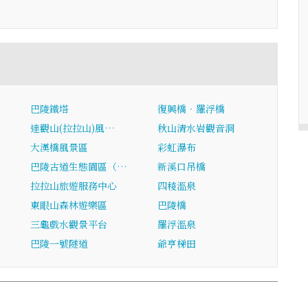
巴陵鐵塔
復興橋‧羅浮橋
…
達觀山(拉拉山)風…
秋山清水岩觀音洞
大漢橋風景區
彩虹瀑布
巴陵古道生態園區（…
新溪口吊橋
拉拉山旅遊服務中心
四稜溫泉
東眼山森林遊樂區
巴陵橋
三龜戲水觀景平台
羅浮溫泉
巴陵一號隧道
爺亨梯田