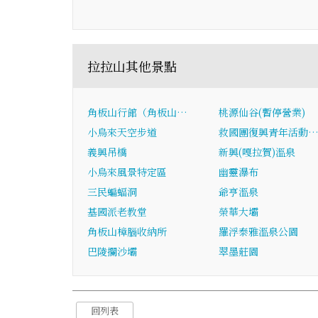
拉拉山其他景點
角板山行館（角板山…
桃源仙谷(暫停營業)
小烏來天空步道
救國團復興青年活動
義興吊橋
新興(嘎拉賀)溫泉
小烏來風景特定區
幽靈瀑布
三民蝙蝠洞
爺亨溫泉
基國派老教堂
榮華大壩
角板山樟腦收納所
羅浮泰雅溫泉公園
巴陵攔沙壩
翠墨莊園
回列表