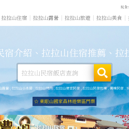
玩全
拉拉山住宿
拉拉山露營
拉拉山旅遊
拉拉山美食
民宿介紹、拉拉山住宿推薦、拉
山露營
,
拉拉山小木屋
,
拉拉山烤肉
,
拉拉山便宜民宿
,
拉拉山民宿包棟
,
獨棟民宿
,
☆ 東眼山國家森林遊樂區門票