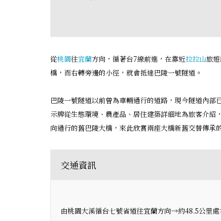
從
桃園
往
宜蘭
方向，循著台7線前進，在靠近
拉拉山
旅遊
橋，而右轉旁邊的小徑，就會抵達巴陵一號隧道。
巴陵一號隧道以前曾為車輛通行的道路，現今隧道內部
示牌從生態環境、農產品、居住建築詳細地為旅客介紹
向通行的舊巴陵大橋，來此欣賞兩座大橋新舊交替傳承
交通資訊
由桃園大溪循台七號省道往宜蘭方向→約48.5公里